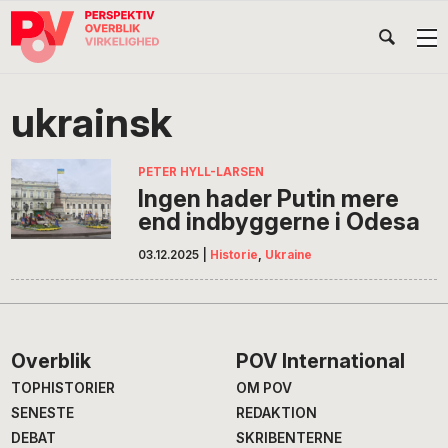
Gå
Skip
Gå
Head
direkte
til
direkte
til
indhold
til
Højr
primær
footer
Søg
på
navigation
ukrainsk
POV
International
PETER HYLL-LARSEN
Ingen hader Putin mere
end indbyggerne i Odesa
03.12.2025
|
Historie
,
Ukraine
Footer
Overblik
POV International
TOPHISTORIER
OM POV
SENESTE
REDAKTION
DEBAT
SKRIBENTERNE