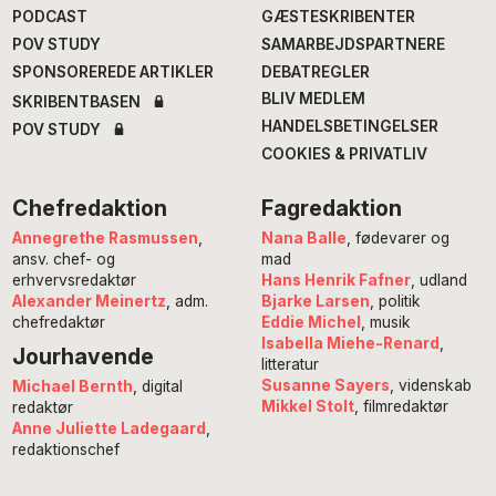
PODCAST
GÆSTESKRIBENTER
POV STUDY
SAMARBEJDSPARTNERE
SPONSOREREDE ARTIKLER
DEBATREGLER
BLIV MEDLEM
SKRIBENTBASEN
HANDELSBETINGELSER
POV STUDY
COOKIES & PRIVATLIV
Chefredaktion
Fagredaktion
Annegrethe Rasmussen
,
Nana Balle
, fødevarer og
ansv. chef- og
mad
erhvervsredaktør
Hans Henrik Fafner
, udland
Alexander Meinertz
, adm.
Bjarke Larsen
, politik
chefredaktør
Eddie Michel
, musik
Isabella Miehe-Renard
,
Jourhavende
litteratur
Susanne Sayers
, videnskab
Michael Bernth
, digital
Mikkel Stolt
, filmredaktør
redaktør
Anne Juliette Ladegaard
,
redaktionschef