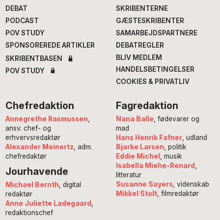
DEBAT
SKRIBENTERNE
PODCAST
GÆSTESKRIBENTER
POV STUDY
SAMARBEJDSPARTNERE
SPONSOREREDE ARTIKLER
DEBATREGLER
BLIV MEDLEM
SKRIBENTBASEN
HANDELSBETINGELSER
POV STUDY
COOKIES & PRIVATLIV
Chefredaktion
Fagredaktion
Annegrethe Rasmussen
,
Nana Balle
, fødevarer og
ansv. chef- og
mad
erhvervsredaktør
Hans Henrik Fafner
, udland
Alexander Meinertz
, adm.
Bjarke Larsen
, politik
chefredaktør
Eddie Michel
, musik
Isabella Miehe-Renard
,
Jourhavende
litteratur
Susanne Sayers
, videnskab
Michael Bernth
, digital
Mikkel Stolt
, filmredaktør
redaktør
Anne Juliette Ladegaard
,
redaktionschef