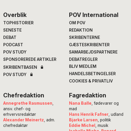
Footer
Overblik
POV International
TOPHISTORIER
OM POV
SENESTE
REDAKTION
DEBAT
SKRIBENTERNE
PODCAST
GÆSTESKRIBENTER
POV STUDY
SAMARBEJDSPARTNERE
SPONSOREREDE ARTIKLER
DEBATREGLER
BLIV MEDLEM
SKRIBENTBASEN
HANDELSBETINGELSER
POV STUDY
COOKIES & PRIVATLIV
Chefredaktion
Fagredaktion
Annegrethe Rasmussen
,
Nana Balle
, fødevarer og
ansv. chef- og
mad
erhvervsredaktør
Hans Henrik Fafner
, udland
Alexander Meinertz
, adm.
Bjarke Larsen
, politik
chefredaktør
Eddie Michel
, musik
Isabella Miehe-Renard
,