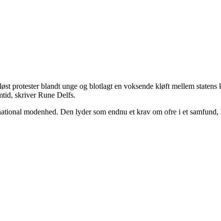
otester blandt unge og blotlagt en voksende kløft mellem statens kra
mtid, skriver Rune Delfs.
tional modenhed. Den lyder som endnu et krav om ofre i et samfund, hvo