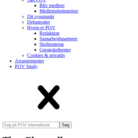
Bliv medlem
Medlems­betingelser
Dit synspunkt
Debatregler
Hvem er POV
Redaktion
Samarbejdspartnere
Skribenterne
Gæsteskribenter
Cookies & privatliv
Arrangementer
POV Study
Søg
på
POV