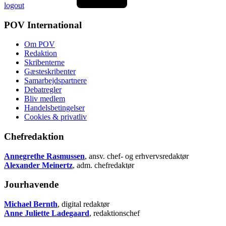
logout
POV International
Om POV
Redaktion
Skribenterne
Gæsteskribenter
Samarbejdspartnere
Debatregler
Bliv medlem
Handelsbetingelser
Cookies & privatliv
Chefredaktion
Annegrethe Rasmussen
, ansv. chef- og erhvervsredaktør
Alexander Meinertz
, adm. chefredaktør
Jourhavende
Michael Bernth
, digital redaktør
Anne Juliette Ladegaard
, redaktionschef