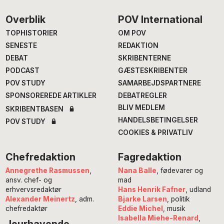
Footer
Overblik
POV International
TOPHISTORIER
OM POV
SENESTE
REDAKTION
DEBAT
SKRIBENTERNE
PODCAST
GÆSTESKRIBENTER
POV STUDY
SAMARBEJDSPARTNERE
SPONSOREREDE ARTIKLER
DEBATREGLER
BLIV MEDLEM
SKRIBENTBASEN
HANDELSBETINGELSER
POV STUDY
COOKIES & PRIVATLIV
Chefredaktion
Fagredaktion
Annegrethe Rasmussen
,
Nana Balle
, fødevarer og
ansv. chef- og
mad
erhvervsredaktør
Hans Henrik Fafner
, udland
Alexander Meinertz
, adm.
Bjarke Larsen
, politik
chefredaktør
Eddie Michel
, musik
Isabella Miehe-Renard
,
Jourhavende