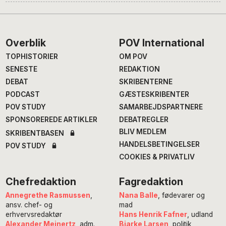
Footer
Overblik
POV International
TOPHISTORIER
OM POV
SENESTE
REDAKTION
DEBAT
SKRIBENTERNE
PODCAST
GÆSTESKRIBENTER
POV STUDY
SAMARBEJDSPARTNERE
SPONSOREREDE ARTIKLER
DEBATREGLER
BLIV MEDLEM
SKRIBENTBASEN
HANDELSBETINGELSER
POV STUDY
COOKIES & PRIVATLIV
Chefredaktion
Fagredaktion
Annegrethe Rasmussen
,
Nana Balle
, fødevarer og
ansv. chef- og
mad
erhvervsredaktør
Hans Henrik Fafner
, udland
Alexander Meinertz
, adm.
Bjarke Larsen
, politik