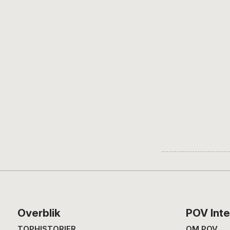
Footer
Overblik
POV Inte
TOPHISTORIER
OM POV