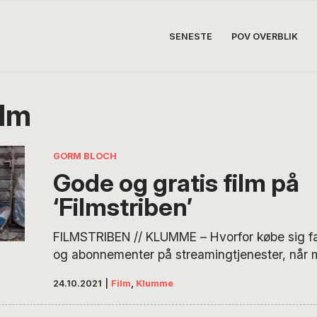
SENESTE
POV OVERBLIK
ilm
GORM BLOCH
Gode og gratis film på
‘Filmstriben’
FILMSTRIBEN // KLUMME – Hvorfor købe sig fat
og abonnementer på streamingtjenester, når 
gode spillefilm, eller endnu flere dokumentarer
24.10.2021
|
Film
,
Klumme
gratis hver måned via bibliotekernes streamin
Filmstriben? Hvad enten du er til art films, his