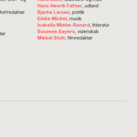
erede publikum for
Hans Henrik Fafner
, udland
spektiver på
chefredaktør
Bjarke Larsen
, politik
gheden, skriver
Eddie Michel
, musik
Hammer. Så har
Isabella Miehe-Renard
, litteratur
X atter været over
Susanne Sayers
, videnskab
tør
Mikkel Stolt
, filmredaktør
 mere end…