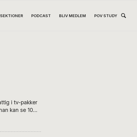
Hea
SEKTIONER
PODCAST
BLIV MEDLEM
POV STUDY
Høj
tig i tv-pakker
man kan se 10
 og kortfilm,
gportal,
toriske dramaer,