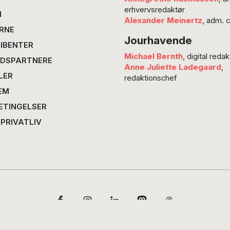
præsent
erhvervsredaktør
nye per
N
Alexander Meinertz
, adm. 
virkeli
RNE
Jourhavende
Karen 
IBENTER
CPH:DO
Michael Bernth
, digital redak
DSPARTNERE
os med
Anne Juliette Ladegaard
,
LER
redaktionschef
EM
ETINGELSER
 PRIVATLIV