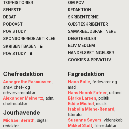
TOPHISTORIER
OM POV
SENESTE
REDAKTION
DEBAT
SKRIBENTERNE
PODCAST
GÆSTESKRIBENTER
POV STUDY
SAMARBEJDSPARTNERE
SPONSOREREDE ARTIKLER
DEBATREGLER
BLIV MEDLEM
SKRIBENTBASEN
HANDELSBETINGELSER
POV STUDY
COOKIES & PRIVATLIV
Chefredaktion
Fagredaktion
Annegrethe Rasmussen
,
Nana Balle
, fødevarer og
ansv. chef- og
mad
erhvervsredaktør
Hans Henrik Fafner
, udland
Alexander Meinertz
, adm.
Bjarke Larsen
, politik
chefredaktør
Eddie Michel
, musik
Isabella Miehe-Renard
,
Jourhavende
litteratur
Susanne Sayers
, videnskab
Michael Bernth
, digital
Mikkel Stolt
, filmredaktør
redaktør