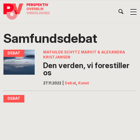
Gå
Skip
Gå
Head
direkte
til
direkte
til
indhold
til
Højr
primær
footer
Søg
på
navigation
Samfundsdebat
POV
International
MATHILDE SCHYTZ MARVIT & ALEXANDRA
KRISTJANSEN
Den verden, vi forestiller
os
27.11.2022
|
Debat
,
Kunst