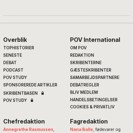
Footer
Overblik
POV International
TOPHISTORIER
OM POV
SENESTE
REDAKTION
DEBAT
SKRIBENTERNE
PODCAST
GÆSTESKRIBENTER
POV STUDY
SAMARBEJDSPARTNERE
SPONSOREREDE ARTIKLER
DEBATREGLER
BLIV MEDLEM
SKRIBENTBASEN
HANDELSBETINGELSER
POV STUDY
COOKIES & PRIVATLIV
Chefredaktion
Fagredaktion
Annegrethe Rasmussen
,
Nana Balle
, fødevarer og