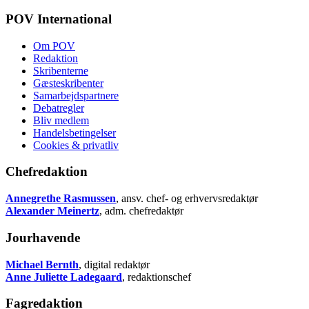
POV International
Om POV
Redaktion
Skribenterne
Gæsteskribenter
Samarbejdspartnere
Debatregler
Bliv medlem
Handelsbetingelser
Cookies & privatliv
Chefredaktion
Annegrethe Rasmussen
, ansv. chef- og erhvervsredaktør
Alexander Meinertz
, adm. chefredaktør
Jourhavende
Michael Bernth
, digital redaktør
Anne Juliette Ladegaard
, redaktionschef
Fagredaktion