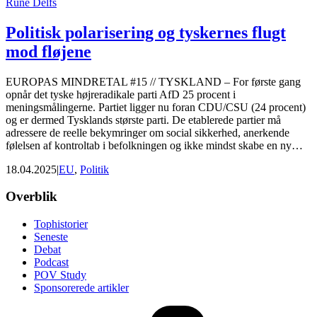
Rune Delfs
Politisk polarisering og tyskernes flugt
mod fløjene
EUROPAS MINDRETAL #15 // TYSKLAND – For første gang
opnår det tyske højreradikale parti AfD 25 procent i
meningsmålingerne. Partiet ligger nu foran CDU/CSU (24 procent)
og er dermed Tysklands største parti. De etablerede partier må
adressere de reelle bekymringer om social sikkerhed, anerkende
følelsen af kontroltab i befolkningen og ikke mindst skabe en ny…
18.04.2025
|
EU
,
Politik
Footer
Overblik
Tophistorier
Seneste
Debat
Podcast
POV Study
Sponsorerede artikler