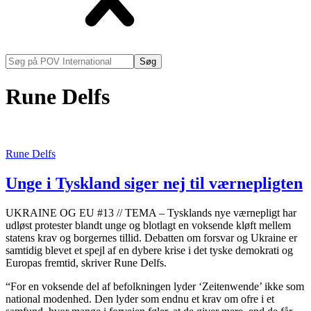
Søg
på
POV
Rune Delfs
International
Rune Delfs
Unge i Tyskland siger nej til værnepligten
UKRAINE OG EU #13 // TEMA – Tysklands nye værnepligt har
udløst protester blandt unge og blotlagt en voksende kløft mellem
statens krav og borgernes tillid. Debatten om forsvar og Ukraine er
samtidig blevet et spejl af en dybere krise i det tyske demokrati og
Europas fremtid, skriver Rune Delfs.
“For en voksende del af befolkningen lyder ‘Zeitenwende’ ikke som
national modenhed. Den lyder som endnu et krav om ofre i et