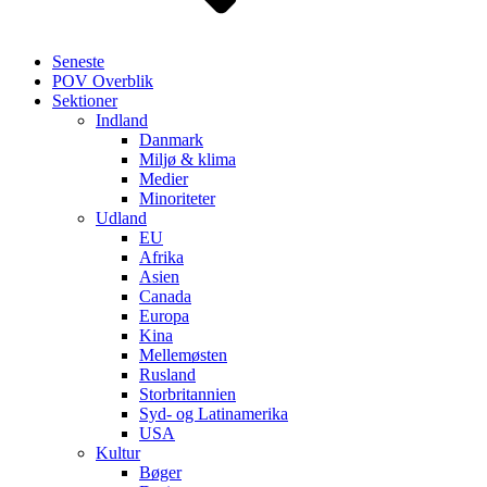
Seneste
POV Overblik
Sektioner
Indland
Danmark
Miljø & klima
Medier
Minoriteter
Udland
EU
Afrika
Asien
Canada
Europa
Kina
Mellemøsten
Rusland
Storbritannien
Syd- og Latinamerika
USA
Kultur
Bøger