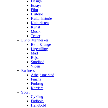
Design
Essays
Film
Historie
Kulturhistorie
Kulturlisten
Kunst
Musik
Teater
Liv & Mennesker
Børn & unge
Ligestilling
Mad
Rejse
Sundhed
Viden
Business
Arbejdsmarked
Finans
Forbrug
Karriere
Sport
Cykling
Fodbold
Håndbold