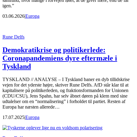
samfund, hvor mange i forvejen føler, at de giver mere, end de får
igen.”
03.06.2026
|
Europa
Rune Delfs
Demokratikrise og politikerlede:
Coronapandemiens dyre eftermæle i
Tyskland
TYSKLAND // ANALYSE – I Tyskland baner en dyb tillidskrise
vejen for det yderste højre, skriver Rune Delfs. AfD står klar til at
kapitalisere på politikerleden, og fraktionsformanden for Unionen
(CDU/CSU), Jens Spahn, har selv åbnet døren på klem med sine
udtalelser om en “normalisering” i forholdet til partiet. Resten af
Europa har næsten allerede…
17.07.2025
|
Europa