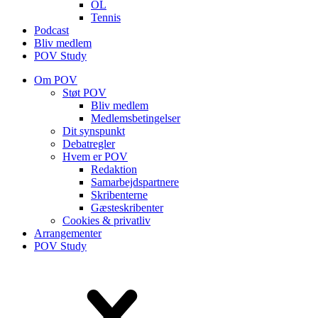
OL
Tennis
Podcast
Bliv medlem
POV Study
Om POV
Støt POV
Bliv medlem
Medlems­betingelser
Dit synspunkt
Debatregler
Hvem er POV
Redaktion
Samarbejdspartnere
Skribenterne
Gæsteskribenter
Cookies & privatliv
Arrangementer
POV Study