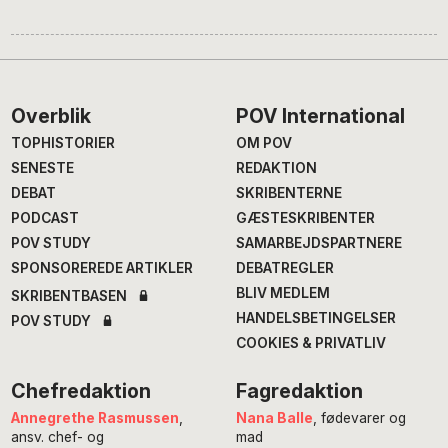
Footer
Overblik
POV International
TOPHISTORIER
OM POV
SENESTE
REDAKTION
DEBAT
SKRIBENTERNE
PODCAST
GÆSTESKRIBENTER
POV STUDY
SAMARBEJDSPARTNERE
SPONSOREREDE ARTIKLER
DEBATREGLER
BLIV MEDLEM
SKRIBENTBASEN
HANDELSBETINGELSER
POV STUDY
COOKIES & PRIVATLIV
Chefredaktion
Fagredaktion
Annegrethe Rasmussen
,
Nana Balle
, fødevarer og
ansv. chef- og
mad