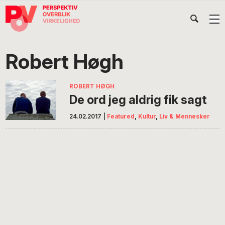
Gå
Skip
Gå
Head
direkte
til
direkte
til
indhold
til
Højr
primær
footer
Søg
på
navigation
Robert Høgh
POV
International
ROBERT HØGH
De ord jeg aldrig fik sagt
24.02.2017
|
Featured
,
Kultur
,
Liv & Mennesker