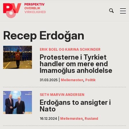
Gå
Skip
Gå
Head
direkte
til
direkte
til
indhold
til
Højr
primær
footer
Søg
på
navigation
Recep Erdoğan
POV
International
ERIK BOEL OG KARINA SCHKINDER
Protesterne i Tyrkiet
handler om mere end
Imamoğlus anholdelse
31.03.2025
|
Mellemøsten
,
Politik
SETH MARVIN ANDERSEN
Erdoğans to ansigter i
Nato
16.12.2024
|
Mellemøsten
,
Rusland