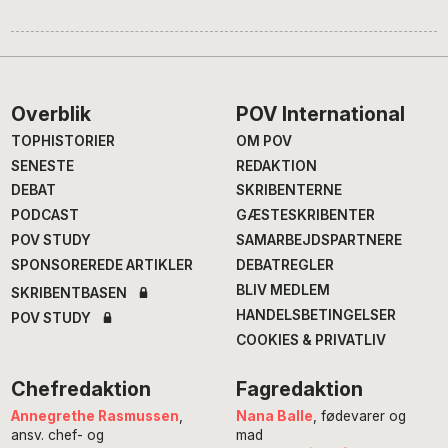
Footer
Overblik
POV International
TOPHISTORIER
OM POV
SENESTE
REDAKTION
DEBAT
SKRIBENTERNE
PODCAST
GÆSTESKRIBENTER
POV STUDY
SAMARBEJDSPARTNERE
SPONSOREREDE ARTIKLER
DEBATREGLER
BLIV MEDLEM
SKRIBENTBASEN
HANDELSBETINGELSER
POV STUDY
COOKIES & PRIVATLIV
Chefredaktion
Fagredaktion
Annegrethe Rasmussen
,
Nana Balle
, fødevarer og
ansv. chef- og
mad