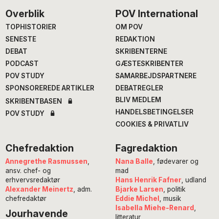
Footer
Overblik
POV International
TOPHISTORIER
OM POV
SENESTE
REDAKTION
DEBAT
SKRIBENTERNE
PODCAST
GÆSTESKRIBENTER
POV STUDY
SAMARBEJDSPARTNERE
SPONSOREREDE ARTIKLER
DEBATREGLER
BLIV MEDLEM
SKRIBENTBASEN
HANDELSBETINGELSER
POV STUDY
COOKIES & PRIVATLIV
Chefredaktion
Fagredaktion
Annegrethe Rasmussen
,
Nana Balle
, fødevarer og
ansv. chef- og
mad
erhvervsredaktør
Hans Henrik Fafner
, udland
Alexander Meinertz
, adm.
Bjarke Larsen
, politik
chefredaktør
Eddie Michel
, musik
Isabella Miehe-Renard
,
Jourhavende
litteratur