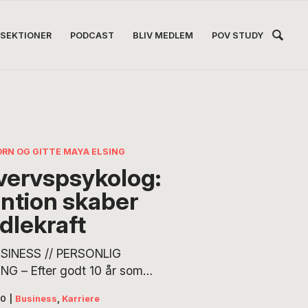
Hea
SEKTIONER
PODCAST
BLIV MEDLEM
POV STUDY
Høj
ORN OG GITTE MAYA ELSING
vervspsykolog:
ention skaber
dlekraft
SINESS // PERSONLIG
NG – Efter godt 10 år som
 og direktør hos HR7
20
|
Business
,
Karriere
vspsykologer ønskede Lene