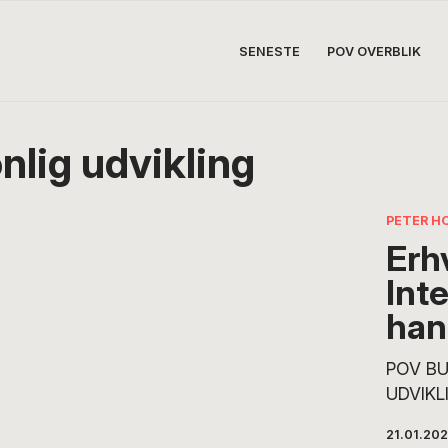
SENESTE
POV OVERBLIK
nlig udvikling
PETER H
Erh
Int
han
POV BU
UDVIKLI
partner
21.01.20
Erhver