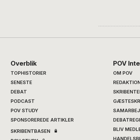
Footer
Overblik
POV Inte
TOPHISTORIER
OM POV
SENESTE
REDAKTIO
DEBAT
SKRIBENTE
PODCAST
GÆSTESKR
POV STUDY
SAMARBEJ
SPONSOREREDE ARTIKLER
DEBATREG
BLIV MEDL
SKRIBENTBASEN
HANDELSB