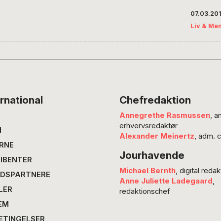
krise. I
samt ko
07.03.20
er den
daglig.
Liv & Me
mellem
tiltrukk
gang je
kurser
tænker 
kan I j
film, j
på!” Me
rnational
Chefredaktion
mig, at
Annegrethe Rasmussen
, a
ukonstr
erhvervsredaktør
N
Alexander Meinertz
, adm. 
RNE
Jourhavende
IBENTER
Michael Bernth
, digital redak
DSPARTNERE
Anne Juliette Ladegaard
,
LER
redaktionschef
EM
ETINGELSER