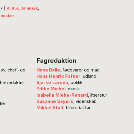
gen, vist nok. Det
nflikthåndtering til
17
|
Kultur
,
Danmark
,
 med jævne
 “Ledere, der er
nnesker
rum, og hver
et af den type
g læser om det,
…
jeg, ”men så
o bare lave den
eg går og venter
n det går op for
Fagredaktion
 det er en
nsv. chef- og
Nana Balle
, fødevarer og mad
uktiv…
Hans Henrik Fafner
, udland
chefredaktør
Bjarke Larsen
, politik
Eddie Michel
, musik
Isabella Miehe-Renard
, litteratur
Susanne Sayers
, videnskab
tør
Mikkel Stolt
, filmredaktør