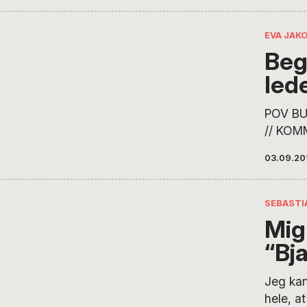
Thomsen
arbejds
EVA JAK
fra det
Beg
skabte 
led
forandr
hun udv
POV BU
// KOM
kompet
03.09.20
prøve a
begrave
lederku
SEBASTI
øvelse 
Mig
mening
“Bj
kontrap
Eva Jak
Jeg kan
arbejde
hele, at
ledere 