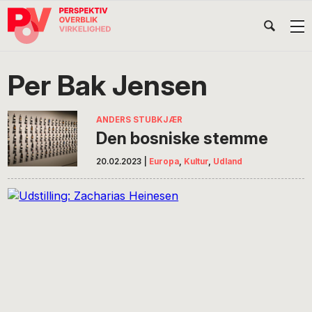
Gå
Skip
Gå
Head
direkte
til
direkte
til
indhold
til
Højr
primær
footer
Søg
på
navigation
Per Bak Jensen
POV
International
ANDERS STUBKJÆR
Den bosniske stemme
20.02.2023
|
Europa
,
Kultur
,
Udland