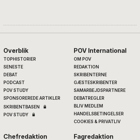
Footer
Overblik
POV International
TOPHISTORIER
OM POV
SENESTE
REDAKTION
DEBAT
SKRIBENTERNE
PODCAST
GÆSTESKRIBENTER
POV STUDY
SAMARBEJDSPARTNERE
SPONSOREREDE ARTIKLER
DEBATREGLER
BLIV MEDLEM
SKRIBENTBASEN
HANDELSBETINGELSER
POV STUDY
COOKIES & PRIVATLIV
Chefredaktion
Fagredaktion