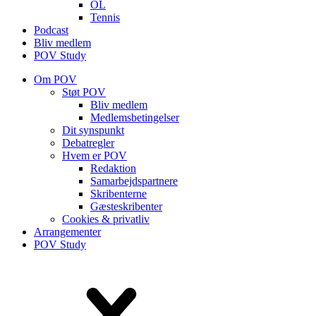
OL
Tennis
Podcast
Bliv medlem
POV Study
Om POV
Støt POV
Bliv medlem
Medlems­betingelser
Dit synspunkt
Debatregler
Hvem er POV
Redaktion
Samarbejdspartnere
Skribenterne
Gæsteskribenter
Cookies & privatliv
Arrangementer
POV Study