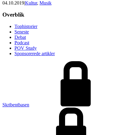
04.10.2019
|
Kultur
,
Musik
Footer
Overblik
Tophistorier
Seneste
Debat
Podcast
POV Study
Sponsorerede artikler
Skribentbasen