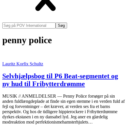
Søg
på
POV
penny police
International
Lauritz Korfix Schultz
Selvhjælpsbog til P6 Beat-segmentet og
ny hud til Fribytterdrømme
MUSIK // ANMELDELSER — Penny Police forsøger på sin
anden fuldlængdeplade at finde sin egen stemme i en verden fuld af
fejl og forventninger – det kræver, at verden ses fra et barns
perspektiv. Og hos de tidligere hippierockere i Fribytterdrømme
dyrkes ekstasen i en ny dansabel lyd. Jeg aner en glædelig
modreaktion mod perfektionismehamsterhjulets…