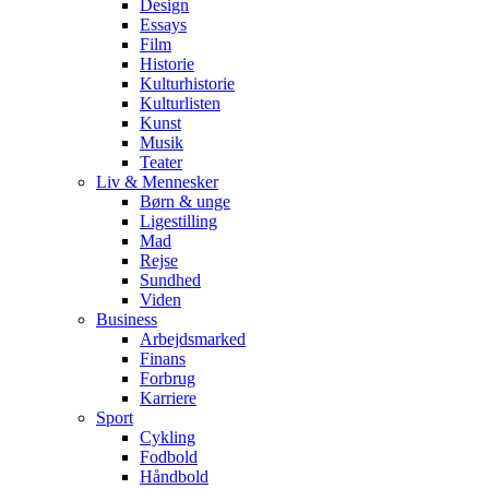
Design
Essays
Film
Historie
Kulturhistorie
Kulturlisten
Kunst
Musik
Teater
Liv & Mennesker
Børn & unge
Ligestilling
Mad
Rejse
Sundhed
Viden
Business
Arbejdsmarked
Finans
Forbrug
Karriere
Sport
Cykling
Fodbold
Håndbold