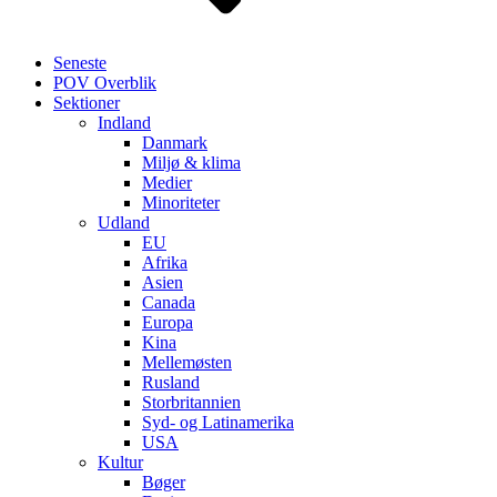
Seneste
POV Overblik
Sektioner
Indland
Danmark
Miljø & klima
Medier
Minoriteter
Udland
EU
Afrika
Asien
Canada
Europa
Kina
Mellemøsten
Rusland
Storbritannien
Syd- og Latinamerika
USA
Kultur
Bøger