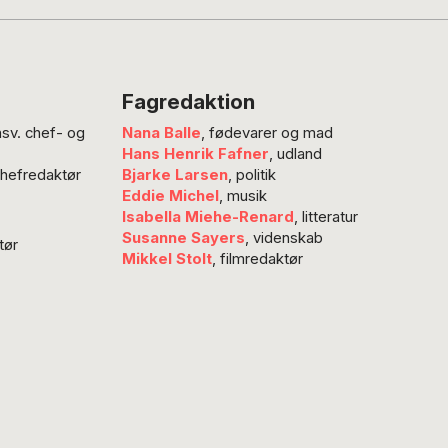
Fagredaktion
nsv. chef- og
Nana Balle
, fødevarer og mad
Hans Henrik Fafner
, udland
chefredaktør
Bjarke Larsen
, politik
Eddie Michel
, musik
Isabella Miehe-Renard
, litteratur
Susanne Sayers
, videnskab
tør
Mikkel Stolt
, filmredaktør