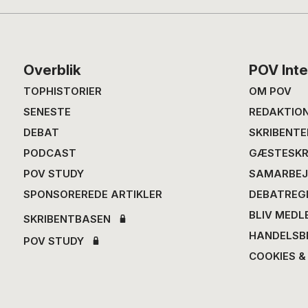
Footer
Overblik
POV Inte
TOPHISTORIER
OM POV
SENESTE
REDAKTIO
DEBAT
SKRIBENTE
PODCAST
GÆSTESKR
POV STUDY
SAMARBEJ
SPONSOREREDE ARTIKLER
DEBATREG
BLIV MEDL
SKRIBENTBASEN
HANDELSB
POV STUDY
COOKIES &