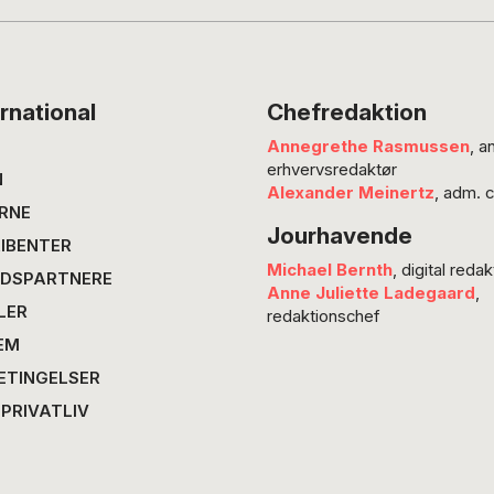
plotbeskrivelse lyder…
rnational
Chefredaktion
Annegrethe Rasmussen
, a
erhvervsredaktør
N
Alexander Meinertz
, adm. 
RNE
Jourhavende
IBENTER
Michael Bernth
, digital redak
DSPARTNERE
Anne Juliette Ladegaard
,
LER
redaktionschef
EM
ETINGELSER
 PRIVATLIV