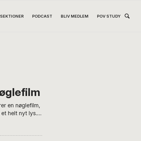
Hea
SEKTIONER
PODCAST
BLIV MEDLEM
POV STUDY
Høj
øglefilm
r en nøglefilm,
et helt nyt lys.
 man kan ikke
en er så høj, og
. Baseret på en