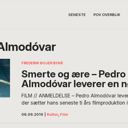
SENESTE
POV OVERBLIK
Almodóvar
FREDERIK BOJER BOVÉ
Smerte og ære – Pedro
Almodóvar leverer en n
FILM // ANMELDELSE – Pedro Almodóvar levere
der sætter hans seneste ti års filmproduktion i 
Det er en mørk og melankolsk fortælling, men
06.09.2019
|
Kultur
,
Film
undgå at blive en smule glad, når idérigdomm
Antonio Banderas spiller så forbløffende godt