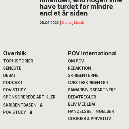
have turdet for mindre
end et år siden
28.06.2022
|
Kultur
,
Musik
Footer
Overblik
POV International
TOPHISTORIER
OM POV
SENESTE
REDAKTION
DEBAT
SKRIBENTERNE
PODCAST
GÆSTESKRIBENTER
POV STUDY
SAMARBEJDSPARTNERE
SPONSOREREDE ARTIKLER
DEBATREGLER
BLIV MEDLEM
SKRIBENTBASEN
HANDELSBETINGELSER
POV STUDY
COOKIES & PRIVATLIV