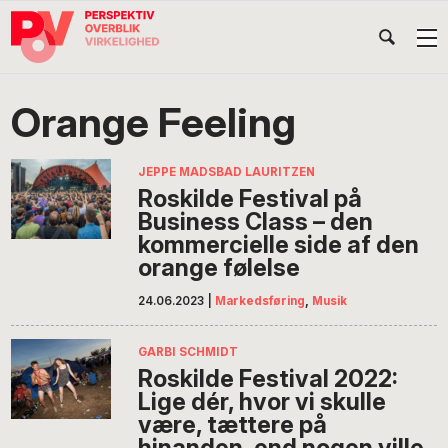
Gå
Skip
Gå
Head
direkte
til
direkte
til
indhold
til
Højr
primær
footer
Søg
på
navigation
Orange Feeling
POV
International
JEPPE MADSBAD LAURITZEN
Roskilde Festival på
Business Class – den
kommercielle side af den
orange følelse
24.06.2023
|
Markedsføring
,
Musik
GARBI SCHMIDT
Roskilde Festival 2022:
Lige dér, hvor vi skulle
være, tættere på
hinanden, end nogen ville