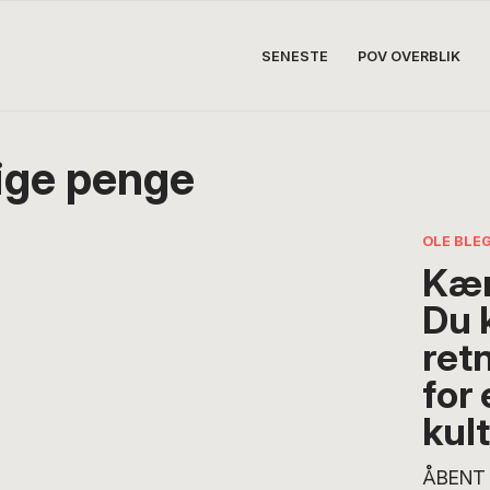
SENESTE
POV OVERBLIK
lige penge
OLE BLE
Kær
Du 
ret
for
kult
ÅBENT 