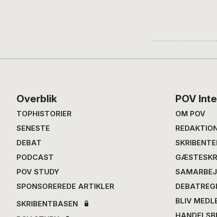
Footer
Overblik
POV Inte
TOPHISTORIER
OM POV
SENESTE
REDAKTIO
DEBAT
SKRIBENTE
PODCAST
GÆSTESKR
POV STUDY
SAMARBEJ
SPONSOREREDE ARTIKLER
DEBATREG
BLIV MEDL
SKRIBENTBASEN
HANDELSB