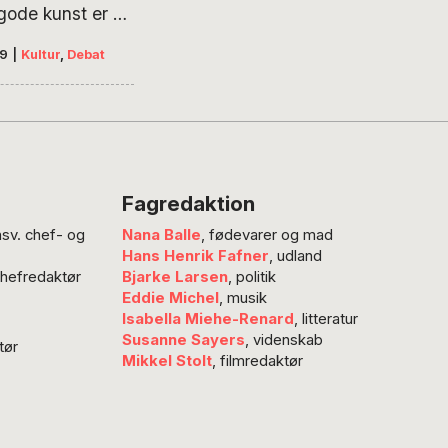
gode kunst er et
f samfundet. Med
19
|
Kultur
,
Debat
tion og fantasi
sten, når den er
gøre det
e ukonkret og
nkrete konkret.
n bygge broer
Fagredaktion
følelserne og
nsv. chef- og
Nana Balle
, fødevarer og mad
ionelle. Kunsten
Hans Henrik Fafner
, udland
en måde med til
chefredaktør
Bjarke Larsen
, politik
e rum, hvor det
Eddie Michel
, musik
e menneske
Isabella Miehe-Renard
, litteratur
Susanne Sayers
, videnskab
tør
Mikkel Stolt
, filmredaktør