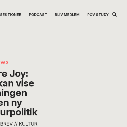
Hea
SEKTIONER
PODCAST
BLIV MEDLEM
POV STUDY
Høj
GVAD
e Joy:
kan vise
ningen
 en ny
urpolitik
BREV // KULTUR