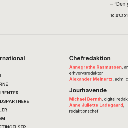
– “Den 
spejl a
10.07.20
abstrak
kan kun
bedst, 
konkret
det uko
Den ka
rnational
Chefredaktion
mellem 
Annegrethe Rasmussen
, a
det rat
erhvervsredaktør
er på d
N
Alexander Meinertz
, adm. 
at skab
RNE
Jourhavende
modern
IBENTER
kan…
Michael Bernth
, digital redak
DSPARTNERE
Anne Juliette Ladegaard
,
LER
redaktionschef
EM
ETINGELSER