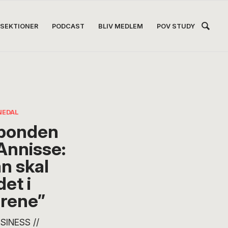
Hea
SEKTIONER
PODCAST
BLIV MEDLEM
POV STUDY
Høj
NEDAL
bonden
 Annisse:
n skal
det i
grene”
SINESS //