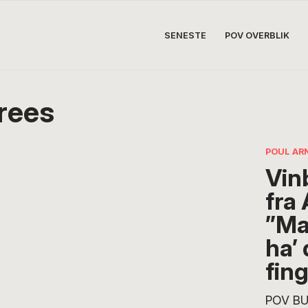
SENESTE
POV OVERBLIK
Frees
POUL AR
Vin
fra
”Ma
ha’ 
fin
POV BU