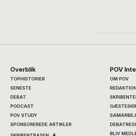
Footer
Overblik
POV Inte
TOPHISTORIER
OM POV
SENESTE
REDAKTIO
DEBAT
SKRIBENTE
PODCAST
GÆSTESKR
POV STUDY
SAMARBEJ
SPONSOREREDE ARTIKLER
DEBATREG
BLIV MEDL
SKRIBENTBASEN