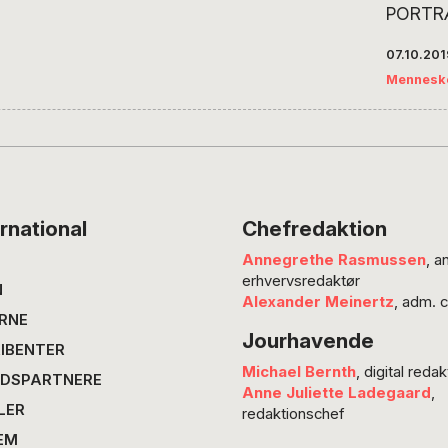
PORTRÆ
fået ads
07.10.20
sine vin
Mennesk
af dem k
”Danma
rødvin”
ikke ka
gode råd
kollege
rnational
Chefredaktion
danske
Annegrethe Rasmussen
, a
ligesom
erhvervsredaktør
andre e
N
Alexander Meinertz
, adm. 
afhængi
RNE
Jourhavende
uforuds
IBENTER
Michael Bernth
, digital redak
DSPARTNERE
Anne Juliette Ladegaard
,
LER
redaktionschef
EM