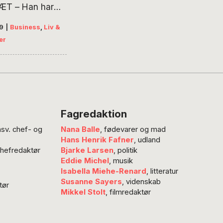
T – Han har
killige priser for
19
|
Business
,
Liv &
e. I 2011 blev en
er
året til
rks bedste
. Samtidig er han
rrig med at give
 til sine
r blandt de
Fagredaktion
 vinbønder. Men
nsv. chef- og
Nana Balle
, fødevarer og mad
 inden for alle
Hans Henrik Fafner
, udland
rhverv, der er
chefredaktør
Bjarke Larsen
, politik
ge af det
Eddie Michel
, musik
igelige danske…
Isabella Miehe-Renard
, litteratur
Susanne Sayers
, videnskab
tør
Mikkel Stolt
, filmredaktør