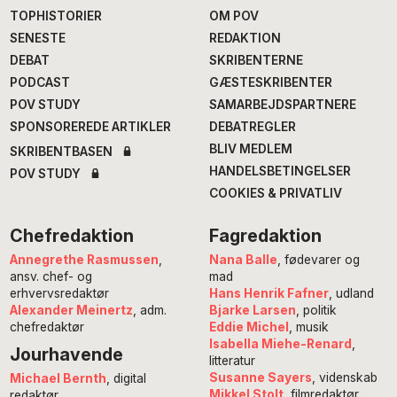
TOPHISTORIER
OM POV
SENESTE
REDAKTION
DEBAT
SKRIBENTERNE
PODCAST
GÆSTESKRIBENTER
POV STUDY
SAMARBEJDSPARTNERE
SPONSOREREDE ARTIKLER
DEBATREGLER
BLIV MEDLEM
SKRIBENTBASEN
HANDELSBETINGELSER
POV STUDY
COOKIES & PRIVATLIV
Chefredaktion
Fagredaktion
Annegrethe Rasmussen
,
Nana Balle
, fødevarer og
ansv. chef- og
mad
erhvervsredaktør
Hans Henrik Fafner
, udland
Alexander Meinertz
, adm.
Bjarke Larsen
, politik
chefredaktør
Eddie Michel
, musik
Isabella Miehe-Renard
,
Jourhavende
litteratur
Susanne Sayers
, videnskab
Michael Bernth
, digital
Mikkel Stolt
, filmredaktør
redaktør