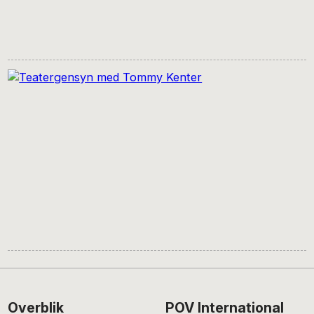
Footer
Overblik
POV International