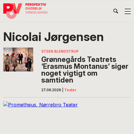
Gå
Skip
Gå
Head
direkte
til
direkte
til
indhold
til
Højr
primær
footer
Søg
på
navigation
Nicolai Jørgensen
POV
International
STEEN BLENDSTRUP
Grønnegårds Teatrets
‘Erasmus Montanus’ siger
noget vigtigt om
samtiden
27.06.2026
|
Teater