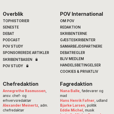
Footer
Overblik
POV International
TOPHISTORIER
OM POV
SENESTE
REDAKTION
DEBAT
SKRIBENTERNE
PODCAST
GÆSTESKRIBENTER
POV STUDY
SAMARBEJDSPARTNERE
SPONSOREREDE ARTIKLER
DEBATREGLER
BLIV MEDLEM
SKRIBENTBASEN
HANDELSBETINGELSER
POV STUDY
COOKIES & PRIVATLIV
Chefredaktion
Fagredaktion
Annegrethe Rasmussen
,
Nana Balle
, fødevarer og
ansv. chef- og
mad
erhvervsredaktør
Hans Henrik Fafner
, udland
Alexander Meinertz
, adm.
Bjarke Larsen
, politik
chefredaktør
Eddie Michel
, musik