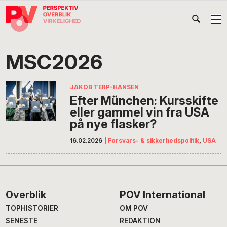
Gå
Skip
Gå
Head
direkte
til
direkte
til
indhold
til
Højr
primær
footer
Søg
på
navigation
MSC2026
POV
International
JAKOB TERP-HANSEN
Efter München: Kursskifte
eller gammel vin fra USA
på nye flasker?
16.02.2026
|
Forsvars- & sikkerhedspolitik
,
USA
Footer
Overblik
POV International
TOPHISTORIER
OM POV
SENESTE
REDAKTION