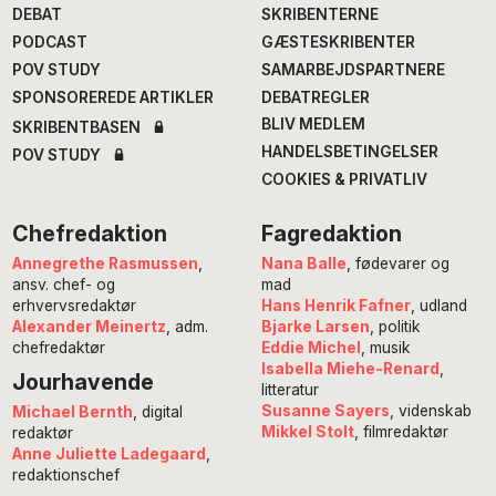
DEBAT
SKRIBENTERNE
PODCAST
GÆSTESKRIBENTER
POV STUDY
SAMARBEJDSPARTNERE
SPONSOREREDE ARTIKLER
DEBATREGLER
BLIV MEDLEM
SKRIBENTBASEN
HANDELSBETINGELSER
POV STUDY
COOKIES & PRIVATLIV
Chefredaktion
Fagredaktion
Annegrethe Rasmussen
,
Nana Balle
, fødevarer og
ansv. chef- og
mad
erhvervsredaktør
Hans Henrik Fafner
, udland
Alexander Meinertz
, adm.
Bjarke Larsen
, politik
chefredaktør
Eddie Michel
, musik
Isabella Miehe-Renard
,
Jourhavende
litteratur
Susanne Sayers
, videnskab
Michael Bernth
, digital
Mikkel Stolt
, filmredaktør
redaktør
Anne Juliette Ladegaard
,
redaktionschef