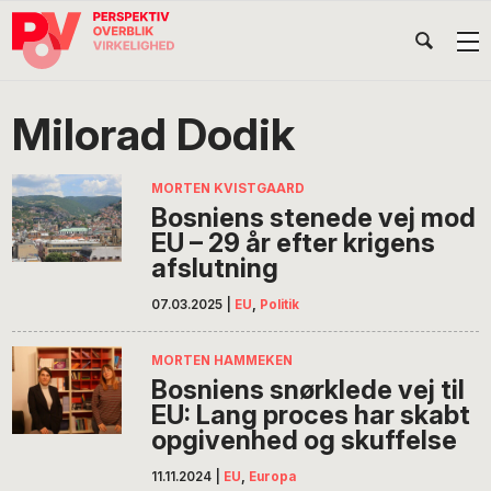
Gå
Skip
Gå
Head
direkte
til
direkte
til
indhold
til
Højr
primær
footer
Søg
på
navigation
Milorad Dodik
POV
International
MORTEN KVISTGAARD
Bosniens stenede vej mod
EU – 29 år efter krigens
afslutning
07.03.2025
|
EU
,
Politik
MORTEN HAMMEKEN
Bosniens snørklede vej til
EU: Lang proces har skabt
opgivenhed og skuffelse
11.11.2024
|
EU
,
Europa