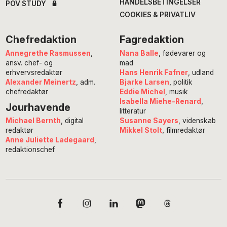
HANDELSBETINGELSER
POV STUDY
COOKIES & PRIVATLIV
Chefredaktion
Fagredaktion
Annegrethe Rasmussen
,
Nana Balle
, fødevarer og
ansv. chef- og
mad
erhvervsredaktør
Hans Henrik Fafner
, udland
Alexander Meinertz
, adm.
Bjarke Larsen
, politik
chefredaktør
Eddie Michel
, musik
Isabella Miehe-Renard
,
Jourhavende
litteratur
Susanne Sayers
, videnskab
Michael Bernth
, digital
Mikkel Stolt
, filmredaktør
redaktør
Anne Juliette Ladegaard
,
redaktionschef