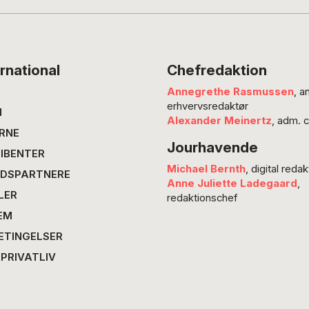
fremtrædende reportere fængslet i december. 
Josefsen Hermann…
rnational
Chefredaktion
Annegrethe Rasmussen
, a
erhvervsredaktør
N
Alexander Meinertz
, adm. 
RNE
Jourhavende
IBENTER
Michael Bernth
, digital redak
DSPARTNERE
Anne Juliette Ladegaard
,
LER
redaktionschef
EM
ETINGELSER
 PRIVATLIV