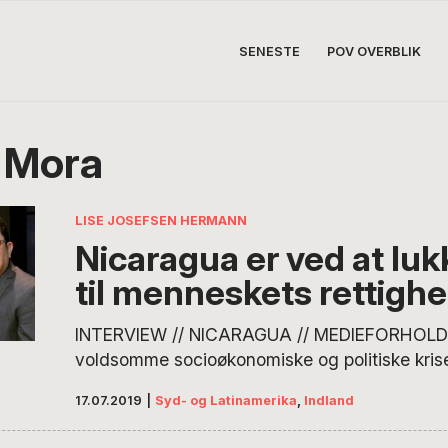
SENESTE
POV OVERBLIK
 Mora
LISE JOSEFSEN HERMANN
Nicaragua er ved at lu
til menneskets rettigh
INTERVIEW // NICARAGUA // MEDIEFORHOLD
voldsomme socioøkonomiske og politiske krise
varet over et år. Over 300 er dræbt og flere h
17.07.2019
|
Syd- og Latinamerika
,
Indland
fængslet. Forholdene i mediebranchen er kriti
journalister forlod landet, da en tv-station ble