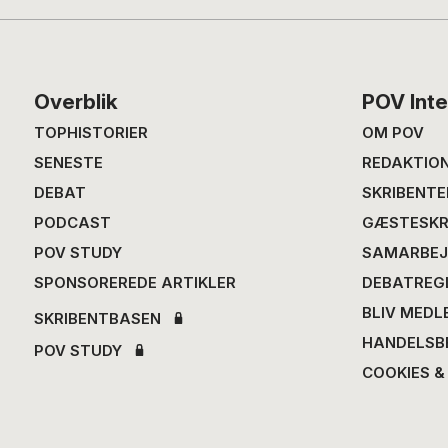
Footer
Overblik
POV Inte
TOPHISTORIER
OM POV
SENESTE
REDAKTIO
DEBAT
SKRIBENTE
PODCAST
GÆSTESKR
POV STUDY
SAMARBEJ
SPONSOREREDE ARTIKLER
DEBATREG
BLIV MEDL
SKRIBENTBASEN
HANDELSB
POV STUDY
COOKIES &