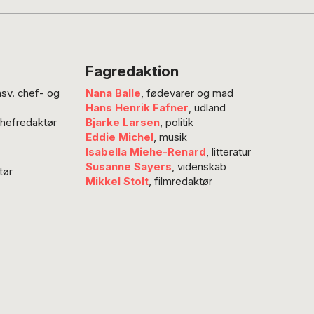
Journalist Lise
Fagredaktion
nsv. chef- og
Nana Balle
, fødevarer og mad
Hans Henrik Fafner
, udland
chefredaktør
Bjarke Larsen
, politik
Eddie Michel
, musik
Isabella Miehe-Renard
, litteratur
Susanne Sayers
, videnskab
tør
Mikkel Stolt
, filmredaktør