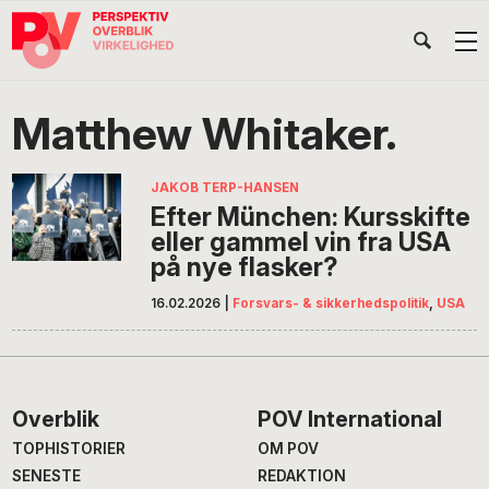
Gå
Skip
Gå
Head
direkte
til
direkte
til
indhold
til
Højr
primær
footer
Søg
på
navigation
Matthew Whitaker.
POV
International
JAKOB TERP-HANSEN
Efter München: Kursskifte
eller gammel vin fra USA
på nye flasker?
16.02.2026
|
Forsvars- & sikkerhedspolitik
,
USA
Footer
Overblik
POV International
TOPHISTORIER
OM POV
SENESTE
REDAKTION