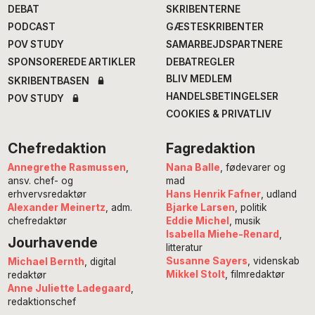
DEBAT
SKRIBENTERNE
PODCAST
GÆSTESKRIBENTER
POV STUDY
SAMARBEJDSPARTNERE
SPONSOREREDE ARTIKLER
DEBATREGLER
BLIV MEDLEM
SKRIBENTBASEN
HANDELSBETINGELSER
POV STUDY
COOKIES & PRIVATLIV
Chefredaktion
Fagredaktion
Annegrethe Rasmussen
,
Nana Balle
, fødevarer og
ansv. chef- og
mad
erhvervsredaktør
Hans Henrik Fafner
, udland
Alexander Meinertz
, adm.
Bjarke Larsen
, politik
chefredaktør
Eddie Michel
, musik
Isabella Miehe-Renard
,
Jourhavende
litteratur
Susanne Sayers
, videnskab
Michael Bernth
, digital
Mikkel Stolt
, filmredaktør
redaktør
Anne Juliette Ladegaard
,
redaktionschef