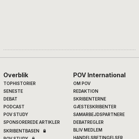
Footer
Overblik
POV International
TOPHISTORIER
OM POV
SENESTE
REDAKTION
DEBAT
SKRIBENTERNE
PODCAST
GÆSTESKRIBENTER
POV STUDY
SAMARBEJDSPARTNERE
SPONSOREREDE ARTIKLER
DEBATREGLER
BLIV MEDLEM
SKRIBENTBASEN
HANDELSBETINGELSER
POV STUDY