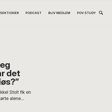
Hea
SEKTIONER
PODCAST
BLIV MEDLEM
POV STUDY
Høj
jeg
ar det
giøs?”
l Stolt fik en
kørte alene
ssettebånd,
hod, No Teacher.