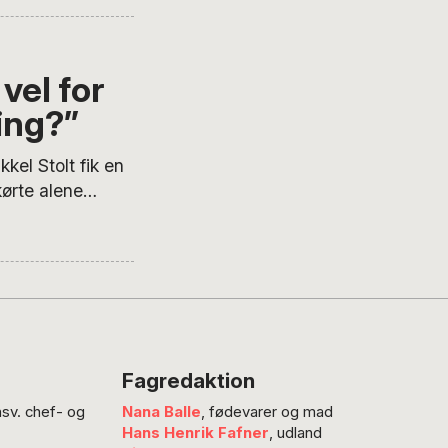
r og nogle
adtrip-føljeton i
vel for
ing?”
l Stolt fik en
kørte alene
ssettebånd,
hod, No Teacher.
r og nogle
adtrip-føljeton i
Fagredaktion
nsv. chef- og
Nana Balle
, fødevarer og mad
Hans Henrik Fafner
, udland