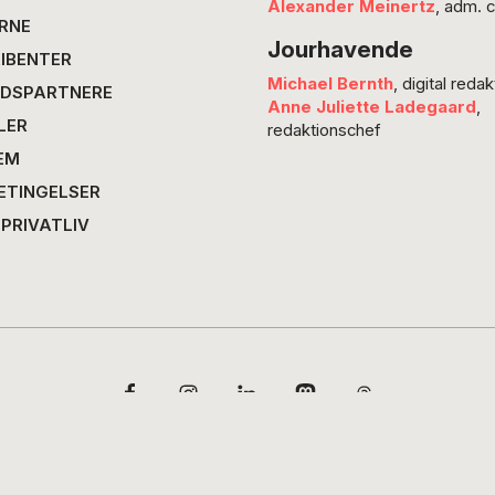
Alexander Meinertz
, adm. 
RNE
Jourhavende
IBENTER
Michael Bernth
, digital redak
DSPARTNERE
Anne Juliette Ladegaard
,
LER
redaktionschef
EM
ETINGELSER
 PRIVATLIV
Copyright © 2026 · POV International