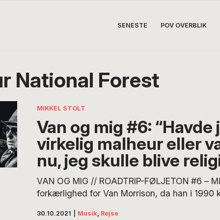
SENESTE
POV OVERBLIK
r National Forest
MIKKEL STOLT
Van og mig #6: “Havde 
virkelig malheur eller v
nu, jeg skulle blive reli
VAN OG MIG // ROADTRIP-FØLJETON #6 – Mikke
forkærlighed for Van Morrison, da han i 1990 
gennem tre amerikanske stater med kun ét ka
30.10.2021
|
Musik
,
Rejse
nemlig Van Morrisons album No Guru, No Met