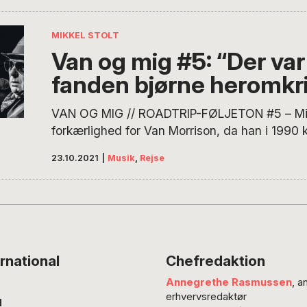
For nylig fandt han sine gamle dagbogsnotate
billeder frem. Herudaf voksede en musikalsk ro
MIKKEL STOLT
hele ti afsnit, ét…
Van og mig #5: “Der var 
fanden bjørne heromkr
VAN OG MIG // ROADTRIP-FØLJETON #5 – Mikke
forkærlighed for Van Morrison, da han i 1990 
gennem tre amerikanske stater med kun ét ka
23.10.2021
|
Musik
,
Rejse
nemlig Van Morrisons album No Guru, No Met
For nylig fandt han sine gamle dagbogsnotate
billeder frem. Herudaf voksede en musikalsk ro
hele ti afsnit, ét…
rnational
Chefredaktion
Annegrethe Rasmussen
, a
erhvervsredaktør
N