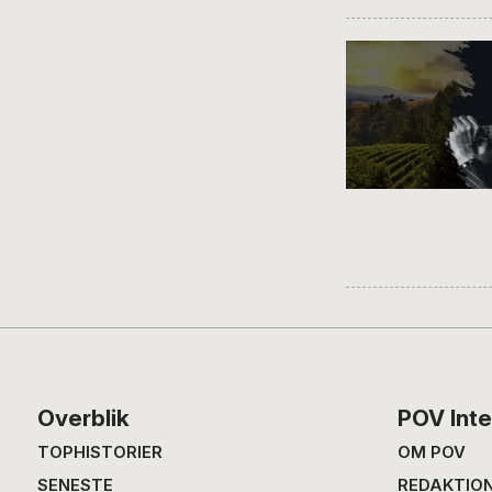
Footer
Overblik
POV Inte
TOPHISTORIER
OM POV
SENESTE
REDAKTIO