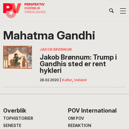
Gå
Skip
Gå
Head
direkte
til
direkte
til
indhold
til
Højr
primær
footer
Søg
på
navigation
Mahatma Gandhi
POV
International
JAKOB BRØNNUM
Jakob Brønnum: Trump i
Gandhis sted er rent
hykleri
28.02.2020
|
Kultur
,
Indland
Footer
Overblik
POV International
TOPHISTORIER
OM POV
SENESTE
REDAKTION