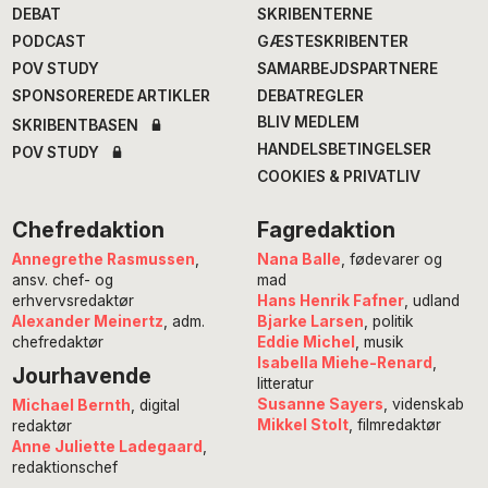
DEBAT
SKRIBENTERNE
PODCAST
GÆSTESKRIBENTER
POV STUDY
SAMARBEJDSPARTNERE
SPONSOREREDE ARTIKLER
DEBATREGLER
BLIV MEDLEM
SKRIBENTBASEN
HANDELSBETINGELSER
POV STUDY
COOKIES & PRIVATLIV
Chefredaktion
Fagredaktion
Annegrethe Rasmussen
,
Nana Balle
, fødevarer og
ansv. chef- og
mad
erhvervsredaktør
Hans Henrik Fafner
, udland
Alexander Meinertz
, adm.
Bjarke Larsen
, politik
chefredaktør
Eddie Michel
, musik
Isabella Miehe-Renard
,
Jourhavende
litteratur
Susanne Sayers
, videnskab
Michael Bernth
, digital
Mikkel Stolt
, filmredaktør
redaktør
Anne Juliette Ladegaard
,
redaktionschef