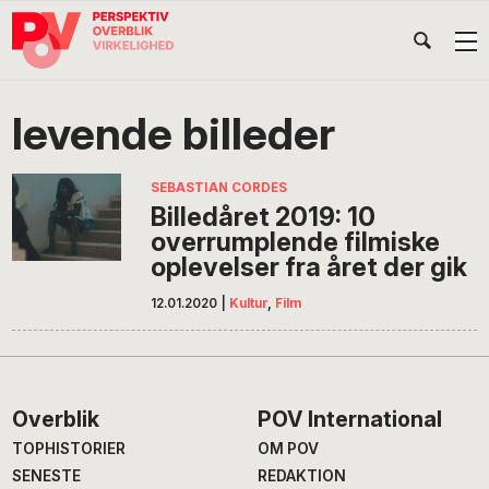
Gå
Skip
Gå
Head
direkte
til
direkte
til
indhold
til
Højr
primær
footer
Søg
på
navigation
levende billeder
POV
International
SEBASTIAN CORDES
Billedåret 2019: 10
overrumplende filmiske
oplevelser fra året der gik
12.01.2020
|
Kultur
,
Film
Footer
Overblik
POV International
TOPHISTORIER
OM POV
SENESTE
REDAKTION