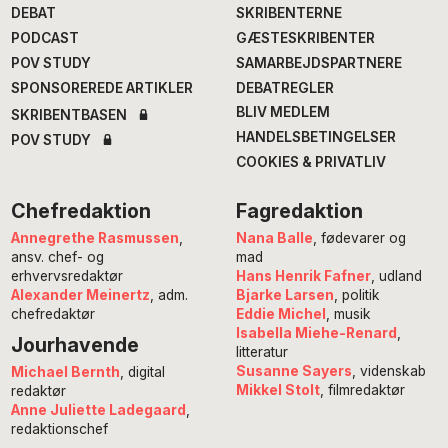
DEBAT
SKRIBENTERNE
PODCAST
GÆSTESKRIBENTER
POV STUDY
SAMARBEJDSPARTNERE
SPONSOREREDE ARTIKLER
DEBATREGLER
BLIV MEDLEM
SKRIBENTBASEN
HANDELSBETINGELSER
POV STUDY
COOKIES & PRIVATLIV
Chefredaktion
Fagredaktion
Annegrethe Rasmussen
,
Nana Balle
, fødevarer og
ansv. chef- og
mad
erhvervsredaktør
Hans Henrik Fafner
, udland
Alexander Meinertz
, adm.
Bjarke Larsen
, politik
chefredaktør
Eddie Michel
, musik
Isabella Miehe-Renard
,
Jourhavende
litteratur
Susanne Sayers
, videnskab
Michael Bernth
, digital
Mikkel Stolt
, filmredaktør
redaktør
Anne Juliette Ladegaard
,
redaktionschef