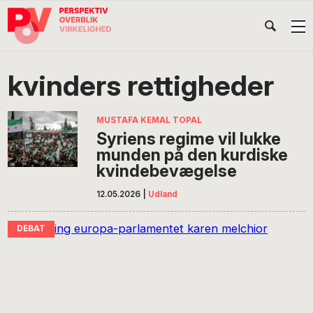
Gå
Skip
Gå
Head
direkte
til
direkte
til
indhold
til
Højr
primær
footer
Søg
på
navigation
kvinders rettigheder
POV
International
MUSTAFA KEMAL TOPAL
Syriens regime vil lukke
munden på den kurdiske
kvindebevægelse
12.05.2026
|
Udland