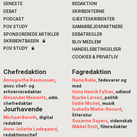
SENESTE
REDAKTION
DEBAT
SKRIBENTERNE
PODCAST
GÆSTESKRIBENTER
POV STUDY
SAMARBEJDSPARTNERE
SPONSOREREDE ARTIKLER
DEBATREGLER
SKRIBENTBASEN
BLIV MEDLEM
POV STUDY
HANDELSBETINGELSER
COOKIES & PRIVATLIV
Chefredaktion
Fagredaktion
Annegrethe Rasmussen
,
Nana Balle
, fødevarer og
ansv. chef- og
mad
erhvervsredaktør
Hans Henrik Fafner
, udland
Alexander Meinertz
, adm.
Bjarke Larsen
, politik
chefredaktør
Eddie Michel
, musik
Jourhavende
Isabella Miehe-Renard
,
litteratur
Michael Bernth
, digital
Susanne Sayers
, videnskab
redaktør
Mikkel Stolt
, filmredaktør
Anne Juliette Ladegaard
,
redaktionschef