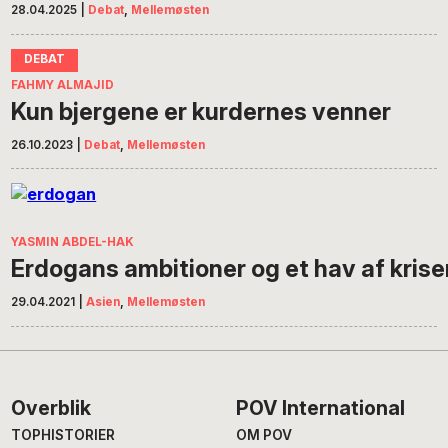
28.04.2025
|
Debat
,
Mellemøsten
FAHMY ALMAJID
Kun bjergene er kurdernes venner
26.10.2023
|
Debat
,
Mellemøsten
YASMIN ABDEL-HAK
Erdogans ambitioner og et hav af krise
29.04.2021
|
Asien
,
Mellemøsten
Footer
Overblik
POV International
TOPHISTORIER
OM POV