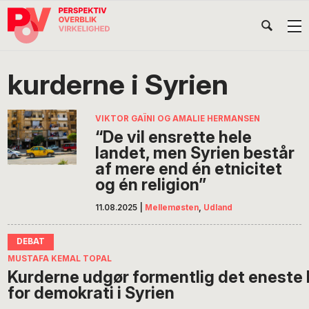
Gå
Skip
Gå
Head
direkte
til
direkte
til
indhold
til
Højr
primær
footer
Søg
på
navigation
kurderne i Syrien
POV
International
VIKTOR GAÏNI OG AMALIE HERMANSEN
“De vil ensrette hele
landet, men Syrien består
af mere end én etnicitet
og én religion”
11.08.2025
|
Mellemøsten
,
Udland
MUSTAFA KEMAL TOPAL
Kurderne udgør formentlig det eneste
for demokrati i Syrien