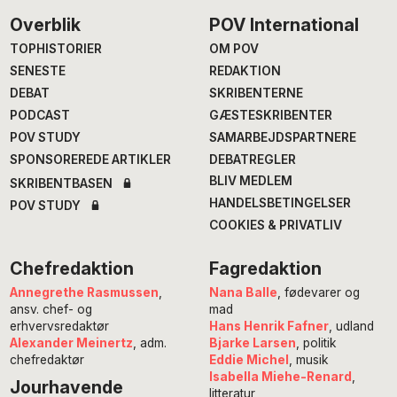
Footer
Overblik
POV International
TOPHISTORIER
OM POV
SENESTE
REDAKTION
DEBAT
SKRIBENTERNE
PODCAST
GÆSTESKRIBENTER
POV STUDY
SAMARBEJDSPARTNERE
SPONSOREREDE ARTIKLER
DEBATREGLER
BLIV MEDLEM
SKRIBENTBASEN
HANDELSBETINGELSER
POV STUDY
COOKIES & PRIVATLIV
Chefredaktion
Fagredaktion
Annegrethe Rasmussen
,
Nana Balle
, fødevarer og
ansv. chef- og
mad
erhvervsredaktør
Hans Henrik Fafner
, udland
Alexander Meinertz
, adm.
Bjarke Larsen
, politik
chefredaktør
Eddie Michel
, musik
Isabella Miehe-Renard
,
Jourhavende
litteratur