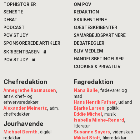
TOPHISTORIER
OM POV
SENESTE
REDAKTION
DEBAT
SKRIBENTERNE
PODCAST
GÆSTESKRIBENTER
POV STUDY
SAMARBEJDSPARTNERE
SPONSOREREDE ARTIKLER
DEBATREGLER
BLIV MEDLEM
SKRIBENTBASEN
HANDELSBETINGELSER
POV STUDY
COOKIES & PRIVATLIV
Chefredaktion
Fagredaktion
Annegrethe Rasmussen
,
Nana Balle
, fødevarer og
ansv. chef- og
mad
erhvervsredaktør
Hans Henrik Fafner
, udland
Alexander Meinertz
, adm.
Bjarke Larsen
, politik
chefredaktør
Eddie Michel
, musik
Isabella Miehe-Renard
,
Jourhavende
litteratur
Susanne Sayers
, videnskab
Michael Bernth
, digital
Mikkel Stolt
, filmredaktør
redaktør