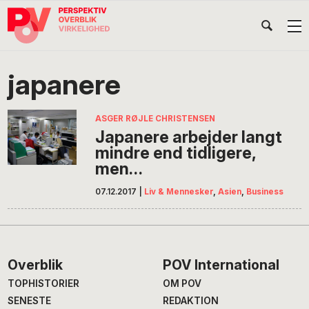
Gå
Skip
Gå
Head
direkte
til
direkte
til
indhold
til
Højr
primær
footer
Søg
på
navigation
japanere
POV
International
ASGER RØJLE CHRISTENSEN
Japanere arbejder langt
mindre end tidligere,
men…
07.12.2017
|
Liv & Mennesker
,
Asien
,
Business
Footer
Overblik
POV International
TOPHISTORIER
OM POV
SENESTE
REDAKTION