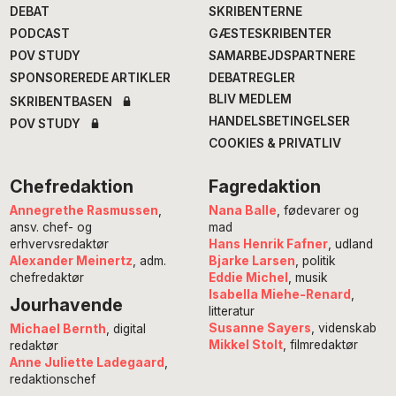
DEBAT
SKRIBENTERNE
PODCAST
GÆSTESKRIBENTER
POV STUDY
SAMARBEJDSPARTNERE
SPONSOREREDE ARTIKLER
DEBATREGLER
BLIV MEDLEM
SKRIBENTBASEN
HANDELSBETINGELSER
POV STUDY
COOKIES & PRIVATLIV
Chefredaktion
Fagredaktion
Annegrethe Rasmussen
,
Nana Balle
, fødevarer og
ansv. chef- og
mad
erhvervsredaktør
Hans Henrik Fafner
, udland
Alexander Meinertz
, adm.
Bjarke Larsen
, politik
chefredaktør
Eddie Michel
, musik
Isabella Miehe-Renard
,
Jourhavende
litteratur
Susanne Sayers
, videnskab
Michael Bernth
, digital
Mikkel Stolt
, filmredaktør
redaktør
Anne Juliette Ladegaard
,
redaktionschef