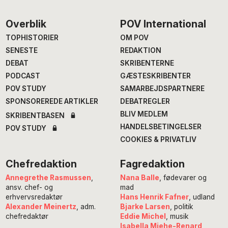
Footer
Overblik
POV International
TOPHISTORIER
OM POV
SENESTE
REDAKTION
DEBAT
SKRIBENTERNE
PODCAST
GÆSTESKRIBENTER
POV STUDY
SAMARBEJDSPARTNERE
SPONSOREREDE ARTIKLER
DEBATREGLER
BLIV MEDLEM
SKRIBENTBASEN
HANDELSBETINGELSER
POV STUDY
COOKIES & PRIVATLIV
Chefredaktion
Fagredaktion
Annegrethe Rasmussen
,
Nana Balle
, fødevarer og
ansv. chef- og
mad
erhvervsredaktør
Hans Henrik Fafner
, udland
Alexander Meinertz
, adm.
Bjarke Larsen
, politik
chefredaktør
Eddie Michel
, musik
Isabella Miehe-Renard
,