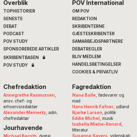
Footer
Overblik
POV International
TOPHISTORIER
OM POV
SENESTE
REDAKTION
DEBAT
SKRIBENTERNE
PODCAST
GÆSTESKRIBENTER
POV STUDY
SAMARBEJDSPARTNERE
SPONSOREREDE ARTIKLER
DEBATREGLER
BLIV MEDLEM
SKRIBENTBASEN
HANDELSBETINGELSER
POV STUDY
COOKIES & PRIVATLIV
Chefredaktion
Fagredaktion
Annegrethe Rasmussen
,
Nana Balle
, fødevarer og
ansv. chef- og
mad
erhvervsredaktør
Hans Henrik Fafner
, udland
Alexander Meinertz
, adm.
Bjarke Larsen
, politik
chefredaktør
Eddie Michel
, musik
Isabella Miehe-Renard
,
Jourhavende
litteratur
Susanne Sayers
, videnskab
Michael Bernth
, digital