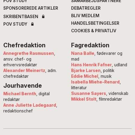
POV STUDY
SAMARBEJDSPARTNERE
SPONSOREREDE ARTIKLER
DEBATREGLER
BLIV MEDLEM
SKRIBENTBASEN
HANDELSBETINGELSER
POV STUDY
COOKIES & PRIVATLIV
Chefredaktion
Fagredaktion
Annegrethe Rasmussen
,
Nana Balle
, fødevarer og
ansv. chef- og
mad
erhvervsredaktør
Hans Henrik Fafner
, udland
Alexander Meinertz
, adm.
Bjarke Larsen
, politik
chefredaktør
Eddie Michel
, musik
Isabella Miehe-Renard
,
Jourhavende
litteratur
Susanne Sayers
, videnskab
Michael Bernth
, digital
Mikkel Stolt
, filmredaktør
redaktør
Anne Juliette Ladegaard
,
redaktionschef