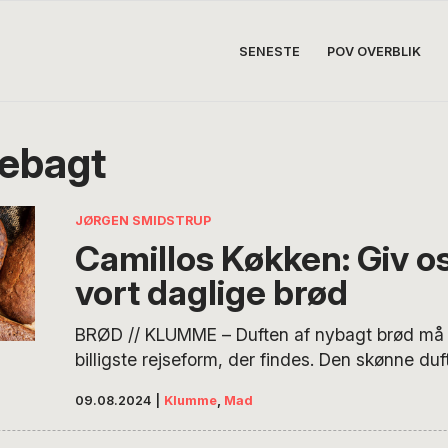
SENESTE
POV OVERBLIK
ebagt
JØRGEN SMIDSTRUP
Camillos Køkken: Giv os
vort daglige brød
BRØD // KLUMME – Duften af nybagt brød må
billigste rejseform, der findes. Den skønne duf
næse og tager dig med på eksotiske eventyr – e
09.08.2024
|
Klumme
,
Mad
tiden til trygge steder, hvor der kun er søde 
alle smiler til hinanden. Når du selv har bagt 