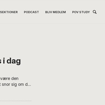
Hea
SEKTIONER
PODCAST
BLIV MEDLEM
POV STUDY
Høj
 i dag
 være den
t snor sig om din
ller tilbage i
mennesker, hvor
et…