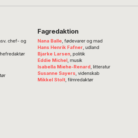
Fagredaktion
nsv. chef- og
Nana Balle
, fødevarer og mad
Hans Henrik Fafner
, udland
chefredaktør
Bjarke Larsen
, politik
Eddie Michel
, musik
Isabella Miehe-Renard
, litteratur
Susanne Sayers
, videnskab
tør
Mikkel Stolt
, filmredaktør