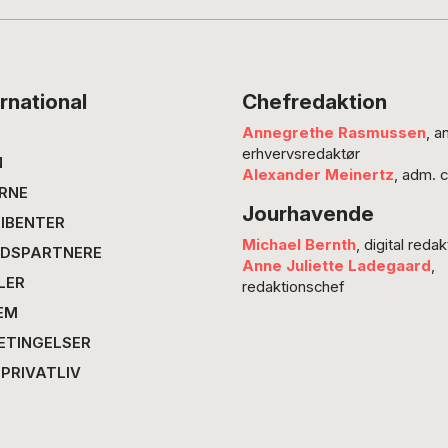
rnational
Chefredaktion
Annegrethe Rasmussen
, a
erhvervsredaktør
N
Alexander Meinertz
, adm. 
RNE
Jourhavende
IBENTER
Michael Bernth
, digital redak
DSPARTNERE
Anne Juliette Ladegaard
,
LER
redaktionschef
EM
ETINGELSER
 PRIVATLIV