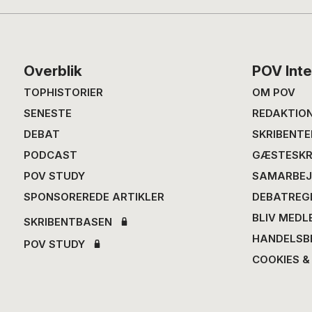
Footer
Overblik
POV Inte
TOPHISTORIER
OM POV
SENESTE
REDAKTIO
DEBAT
SKRIBENTE
PODCAST
GÆSTESKR
POV STUDY
SAMARBEJ
SPONSOREREDE ARTIKLER
DEBATREG
BLIV MEDL
SKRIBENTBASEN
HANDELSB
POV STUDY
COOKIES &