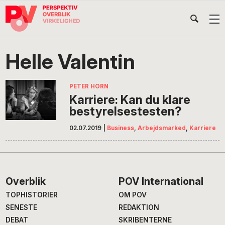
Gå
Skip
Gå
Head
direkte
til
direkte
til
indhold
til
Højr
primær
footer
Søg
på
navigation
Helle Valentin
POV
International
PETER HORN
Karriere: Kan du klare
bestyrelsestesten?
02.07.2019
|
Business
,
Arbejdsmarked
,
Karriere
Footer
Overblik
POV International
TOPHISTORIER
OM POV
SENESTE
REDAKTION
DEBAT
SKRIBENTERNE