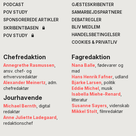
PODCAST
GÆSTESKRIBENTER
POV STUDY
SAMARBEJDSPARTNERE
SPONSOREREDE ARTIKLER
DEBATREGLER
BLIV MEDLEM
SKRIBENTBASEN
HANDELSBETINGELSER
POV STUDY
COOKIES & PRIVATLIV
Chefredaktion
Fagredaktion
Annegrethe Rasmussen
,
Nana Balle
, fødevarer og
ansv. chef- og
mad
erhvervsredaktør
Hans Henrik Fafner
, udland
Alexander Meinertz
, adm.
Bjarke Larsen
, politik
chefredaktør
Eddie Michel
, musik
Isabella Miehe-Renard
,
Jourhavende
litteratur
Susanne Sayers
, videnskab
Michael Bernth
, digital
Mikkel Stolt
, filmredaktør
redaktør
Anne Juliette Ladegaard
,
redaktionschef