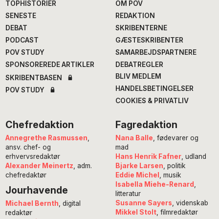
TOPHISTORIER
OM POV
SENESTE
REDAKTION
DEBAT
SKRIBENTERNE
PODCAST
GÆSTESKRIBENTER
POV STUDY
SAMARBEJDSPARTNERE
SPONSOREREDE ARTIKLER
DEBATREGLER
BLIV MEDLEM
SKRIBENTBASEN
HANDELSBETINGELSER
POV STUDY
COOKIES & PRIVATLIV
Chefredaktion
Fagredaktion
Annegrethe Rasmussen
,
Nana Balle
, fødevarer og
ansv. chef- og
mad
erhvervsredaktør
Hans Henrik Fafner
, udland
Alexander Meinertz
, adm.
Bjarke Larsen
, politik
chefredaktør
Eddie Michel
, musik
Isabella Miehe-Renard
,
Jourhavende
litteratur
Susanne Sayers
, videnskab
Michael Bernth
, digital
Mikkel Stolt
, filmredaktør
redaktør