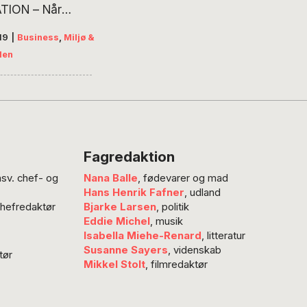
TION – Når
n’Sushi i Lyngby
19
|
Business
,
Miljø &
tore mængder ris
den
 i deres produkter,
et ikke brugt alt
. Nu har man
være forskning fra
ødevareinstitut
ud af bruge
Fagredaktion
dende ris til at
nsv. chef- og
Nana Balle
, fødevarer og mad
ere bæredygtig
Hans Henrik Fafner
, udland
hi og øl er en
chefredaktør
Bjarke Larsen
, politik
e kombination,
Eddie Michel
, musik
kan gæster…
Isabella Miehe-Renard
, litteratur
Susanne Sayers
, videnskab
tør
Mikkel Stolt
, filmredaktør