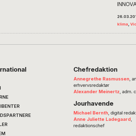
INNOVA
Sticks’
26.03.20
koger s
klima
,
Vi
til brug
bliver d
sammen
takket 
DTU’s F
fundet 
rnational
Chefredaktion
oversky
Annegrethe Rasmussen
, a
produc
erhvervsredaktør
øl. Sus
N
Alexander Meinertz
, adm. 
vindend
RNE
Jourhavende
og nu 
IBENTER
Michael Bernth
, digital redak
DSPARTNERE
Anne Juliette Ladegaard
,
LER
redaktionschef
EM