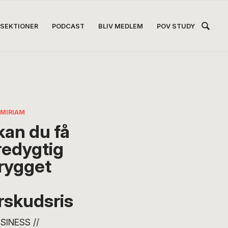
Hea
SEKTIONER
PODCAST
BLIV MEDLEM
POV STUDY
Høj
 MIRIAM
kan du få
edygtig
brygget
rskudsris
SINESS //