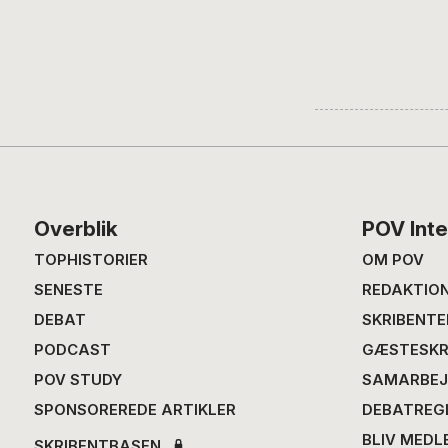
Footer
Overblik
POV Inte
TOPHISTORIER
OM POV
SENESTE
REDAKTIO
DEBAT
SKRIBENTE
PODCAST
GÆSTESKR
POV STUDY
SAMARBEJ
SPONSOREREDE ARTIKLER
DEBATREG
BLIV MEDL
SKRIBENTBASEN