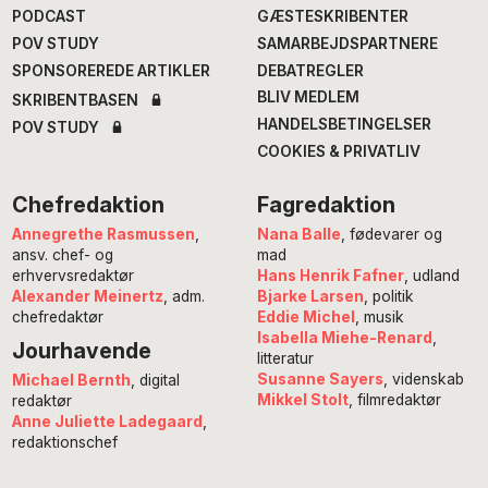
PODCAST
GÆSTESKRIBENTER
POV STUDY
SAMARBEJDSPARTNERE
SPONSOREREDE ARTIKLER
DEBATREGLER
BLIV MEDLEM
SKRIBENTBASEN
HANDELSBETINGELSER
POV STUDY
COOKIES & PRIVATLIV
Chefredaktion
Fagredaktion
Annegrethe Rasmussen
,
Nana Balle
, fødevarer og
ansv. chef- og
mad
erhvervsredaktør
Hans Henrik Fafner
, udland
Alexander Meinertz
, adm.
Bjarke Larsen
, politik
chefredaktør
Eddie Michel
, musik
Isabella Miehe-Renard
,
Jourhavende
litteratur
Susanne Sayers
, videnskab
Michael Bernth
, digital
Mikkel Stolt
, filmredaktør
redaktør
Anne Juliette Ladegaard
,
redaktionschef