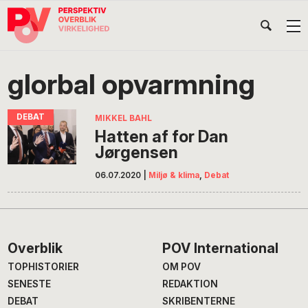
Gå
Skip
Gå
Head
direkte
til
direkte
til
indhold
til
Højr
primær
footer
Søg
på
navigation
glorbal opvarmning
POV
International
MIKKEL BAHL
Hatten af for Dan
Jørgensen
06.07.2020
|
Miljø & klima
,
Debat
Footer
Overblik
POV International
TOPHISTORIER
OM POV
SENESTE
REDAKTION
DEBAT
SKRIBENTERNE