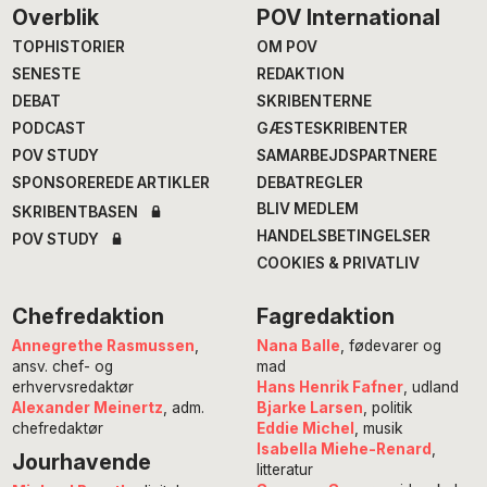
Footer
Overblik
POV International
TOPHISTORIER
OM POV
SENESTE
REDAKTION
DEBAT
SKRIBENTERNE
PODCAST
GÆSTESKRIBENTER
POV STUDY
SAMARBEJDSPARTNERE
SPONSOREREDE ARTIKLER
DEBATREGLER
BLIV MEDLEM
SKRIBENTBASEN
HANDELSBETINGELSER
POV STUDY
COOKIES & PRIVATLIV
Chefredaktion
Fagredaktion
Annegrethe Rasmussen
,
Nana Balle
, fødevarer og
ansv. chef- og
mad
erhvervsredaktør
Hans Henrik Fafner
, udland
Alexander Meinertz
, adm.
Bjarke Larsen
, politik
chefredaktør
Eddie Michel
, musik
Isabella Miehe-Renard
,
Jourhavende
litteratur