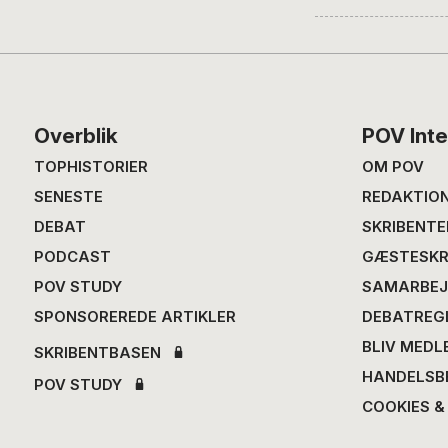
Footer
Overblik
POV Inte
TOPHISTORIER
OM POV
SENESTE
REDAKTIO
DEBAT
SKRIBENTE
PODCAST
GÆSTESKR
POV STUDY
SAMARBEJ
SPONSOREREDE ARTIKLER
DEBATREG
BLIV MEDL
SKRIBENTBASEN
HANDELSB
POV STUDY
COOKIES &