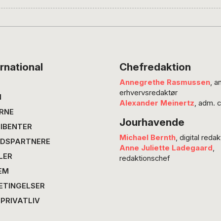
smule for alt det andet, vinområdet Beaujolai
skriver vinekspert Lisa Nordbo Fiil. “Derfor ska
klumme syd for Bourgogne og undersøge, hvad
man tager Gamay-druen alvorligt.”
rnational
Chefredaktion
Annegrethe Rasmussen
, a
erhvervsredaktør
N
Alexander Meinertz
, adm. 
RNE
Jourhavende
IBENTER
Michael Bernth
, digital redak
DSPARTNERE
Anne Juliette Ladegaard
,
LER
redaktionschef
EM
ETINGELSER
 PRIVATLIV