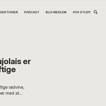
Hea
SEKTIONER
PODCAST
BLIV MEDLEM
POV STUDY
Høj
jolais er
ftige
tige rødvine,
ber med at
radition, som du
har skygget en