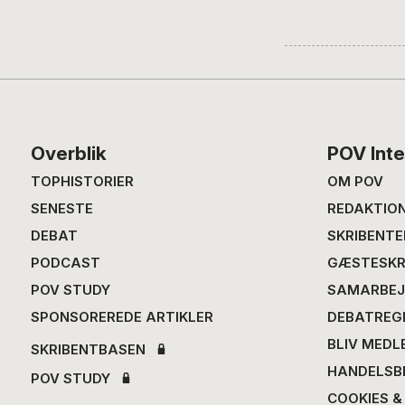
Footer
Overblik
POV Inte
TOPHISTORIER
OM POV
SENESTE
REDAKTIO
DEBAT
SKRIBENTE
PODCAST
GÆSTESKR
POV STUDY
SAMARBEJ
SPONSOREREDE ARTIKLER
DEBATREG
BLIV MEDL
SKRIBENTBASEN
HANDELSB
POV STUDY
COOKIES &