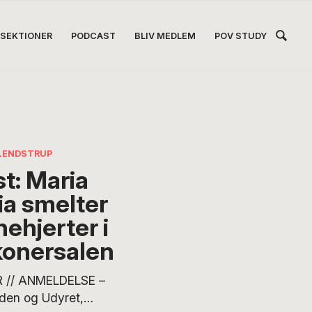
Hea
SEKTIONER
PODCAST
BLIV MEDLEM
POV STUDY
Høj
LENDSTRUP
st: Maria
ia smelter
nehjerter i
konersalen
 // ANMELDELSE –
den og Udyret,