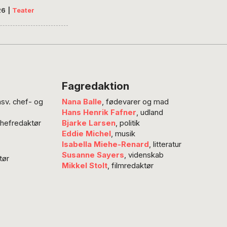
s konge, Den lille
26
|
Teater
. Disney har med
overført deres
ilm til musicals.
r endnu en sådan
 med familieappeal,
leverer varen i
Fagredaktion
rsalen med Maria
nsv. chef- og
Nana Balle
, fødevarer og mad
g Kristine Yde i
Hans Henrik Fafner
, udland
, skriver
chefredaktør
Bjarke Larsen
, politik
nmelder Steen
Eddie Michel
, musik
up. Det er lidt af et
Isabella Miehe-Renard
, litteratur
at Frost…
Susanne Sayers
, videnskab
tør
Mikkel Stolt
, filmredaktør