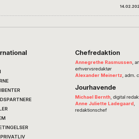
Løverne
14.02.20
Havfrue
succes 
familief
Frost e
musical
og den 
rnational
Chefredaktion
Falkone
Annegrethe Rasmussen
, a
Lucia o
erhvervsredaktør
spidsen
N
Alexander Meinertz
, adm. 
teatera
RNE
Jourhavende
Blendstr
IBENTER
scoop, 
Michael Bernth
, digital redak
DSPARTNERE
Anne Juliette Ladegaard
,
LER
redaktionschef
EM
ETINGELSER
 PRIVATLIV