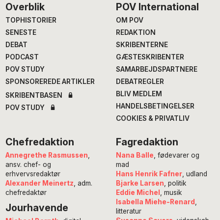
Footer
Overblik
POV International
TOPHISTORIER
OM POV
SENESTE
REDAKTION
DEBAT
SKRIBENTERNE
PODCAST
GÆSTESKRIBENTER
POV STUDY
SAMARBEJDSPARTNERE
SPONSOREREDE ARTIKLER
DEBATREGLER
BLIV MEDLEM
SKRIBENTBASEN
HANDELSBETINGELSER
POV STUDY
COOKIES & PRIVATLIV
Chefredaktion
Fagredaktion
Annegrethe Rasmussen
,
Nana Balle
, fødevarer og
ansv. chef- og
mad
erhvervsredaktør
Hans Henrik Fafner
, udland
Alexander Meinertz
, adm.
Bjarke Larsen
, politik
chefredaktør
Eddie Michel
, musik
Isabella Miehe-Renard
,
Jourhavende
litteratur