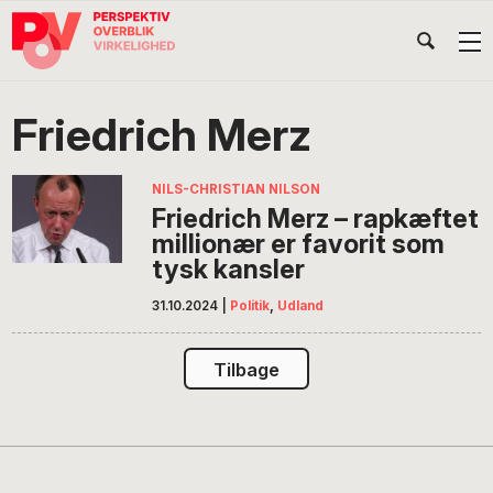
Gå
Skip
Gå
Head
direkte
til
direkte
til
indhold
til
Højr
primær
footer
Søg
på
navigation
Friedrich Merz
POV
International
NILS-CHRISTIAN NILSON
Friedrich Merz – rapkæftet
millionær er favorit som
tysk kansler
31.10.2024
|
Politik
,
Udland
Tilbage