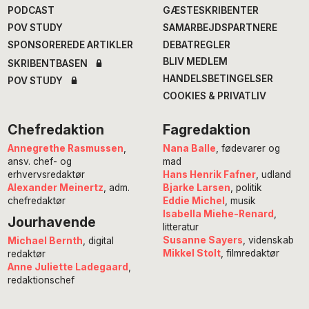
PODCAST
GÆSTESKRIBENTER
POV STUDY
SAMARBEJDSPARTNERE
SPONSOREREDE ARTIKLER
DEBATREGLER
BLIV MEDLEM
SKRIBENTBASEN
HANDELSBETINGELSER
POV STUDY
COOKIES & PRIVATLIV
Chefredaktion
Fagredaktion
Annegrethe Rasmussen
,
Nana Balle
, fødevarer og
ansv. chef- og
mad
erhvervsredaktør
Hans Henrik Fafner
, udland
Alexander Meinertz
, adm.
Bjarke Larsen
, politik
chefredaktør
Eddie Michel
, musik
Isabella Miehe-Renard
,
Jourhavende
litteratur
Susanne Sayers
, videnskab
Michael Bernth
, digital
Mikkel Stolt
, filmredaktør
redaktør
Anne Juliette Ladegaard
,
redaktionschef