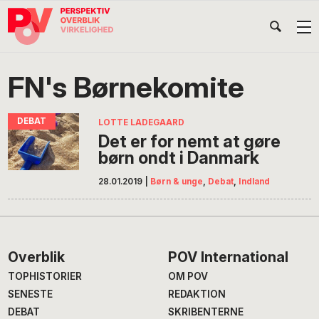
Gå
Skip
Gå
Head
direkte
til
direkte
til
indhold
til
Højr
primær
footer
Søg
på
navigation
FN's Børnekomite
POV
International
LOTTE LADEGAARD
Det er for nemt at gøre
børn ondt i Danmark
28.01.2019
|
Børn & unge
,
Debat
,
Indland
Footer
Overblik
POV International
TOPHISTORIER
OM POV
SENESTE
REDAKTION
DEBAT
SKRIBENTERNE