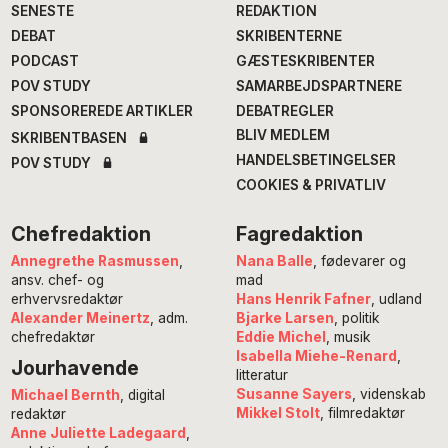
SENESTE
REDAKTION
DEBAT
SKRIBENTERNE
PODCAST
GÆSTESKRIBENTER
POV STUDY
SAMARBEJDSPARTNERE
SPONSOREREDE ARTIKLER
DEBATREGLER
BLIV MEDLEM
SKRIBENTBASEN
HANDELSBETINGELSER
POV STUDY
COOKIES & PRIVATLIV
Chefredaktion
Fagredaktion
Annegrethe Rasmussen
,
Nana Balle
, fødevarer og
ansv. chef- og
mad
erhvervsredaktør
Hans Henrik Fafner
, udland
Alexander Meinertz
, adm.
Bjarke Larsen
, politik
chefredaktør
Eddie Michel
, musik
Isabella Miehe-Renard
,
Jourhavende
litteratur
Susanne Sayers
, videnskab
Michael Bernth
, digital
Mikkel Stolt
, filmredaktør
redaktør
Anne Juliette Ladegaard
,