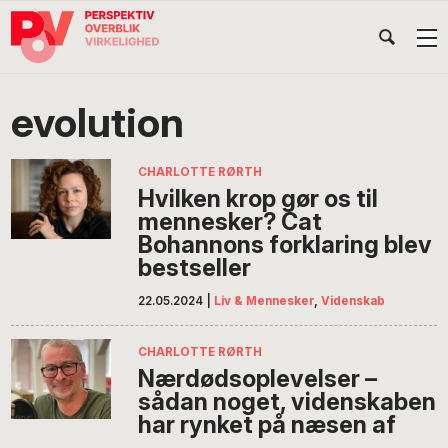
Gå
Skip
Gå
Head
direkte
til
direkte
til
indhold
til
Højr
primær
footer
Søg
på
navigation
evolution
POV
International
CHARLOTTE RØRTH
Hvilken krop gør os til
mennesker? Cat
Bohannons forklaring blev
bestseller
22.05.2024
|
Liv & Mennesker
,
Videnskab
CHARLOTTE RØRTH
Nærdødsoplevelser –
sådan noget, videnskaben
har rynket på næsen af