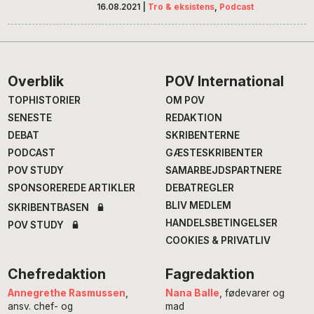
16.08.2021
|
Tro & eksistens
,
Podcast
Footer
Overblik
POV International
TOPHISTORIER
OM POV
SENESTE
REDAKTION
DEBAT
SKRIBENTERNE
PODCAST
GÆSTESKRIBENTER
POV STUDY
SAMARBEJDSPARTNERE
SPONSOREREDE ARTIKLER
DEBATREGLER
BLIV MEDLEM
SKRIBENTBASEN
HANDELSBETINGELSER
POV STUDY
COOKIES & PRIVATLIV
Chefredaktion
Fagredaktion
Annegrethe Rasmussen
,
Nana Balle
, fødevarer og
ansv. chef- og
mad